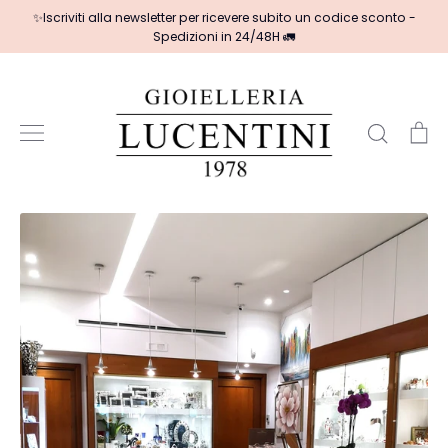
Salta
✨Iscriviti alla newsletter per ricevere subito un codice sconto -
al
Spedizioni in 24/48H 🚛
contenuto
Cerca
Ca