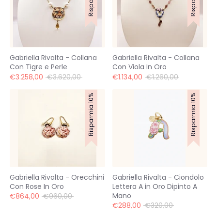
Gabriella Rivalta - Collana
Gabriella Rivalta - Collana
Con Tigre e Perle
Con Viola In Oro
Prezzo
Prezzo
€3.258,00
€3.620,00
€1.134,00
€1.260,00
standard
standard
Risparmia 10%
Risparmia 10%
Gabriella Rivalta - Orecchini
Gabriella Rivalta - Ciondolo
Con Rose In Oro
Lettera A in Oro Dipinto A
Mano
Prezzo
€864,00
€960,00
standard
Prezzo
€288,00
€320,00
standard