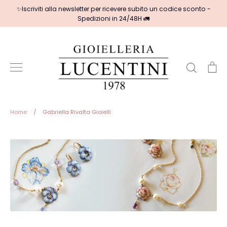
Salta
✨Iscriviti alla newsletter per ricevere subito un codice sconto -
al
Spedizioni in 24/48H 🚛
contenuto
Cerca
Ca
Home
/
Gabriella Rivalta Gioielli