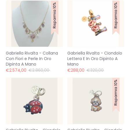
Risparmia 10%
Risparmia 10%
Gabriella Rivalta - Collana
Gabriella Rivalta - Ciondolo
Con Fiori e Perle In Oro
Lettera E In Oro Dipinto A
Dipinta A Mano
Mano
Prezzo
Prezzo
€2.574,00
€2.860,00
€288,00
€320,00
standard
standard
Risparmia 10%