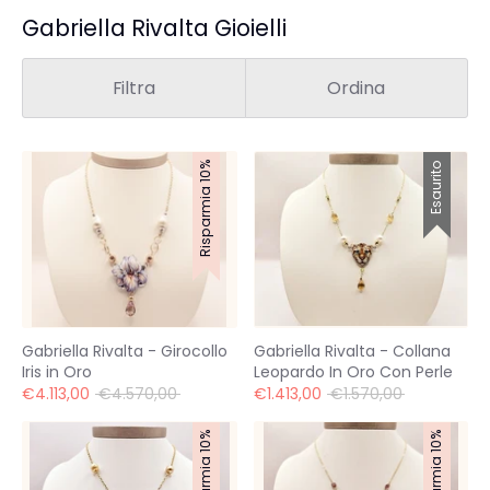
Gabriella Rivalta Gioielli
Filtra
Ordina
Risparmia 10%
Esaurito
Gabriella Rivalta - Girocollo
Gabriella Rivalta - Collana
Iris in Oro
Leopardo In Oro Con Perle
Prezzo
Prezzo
€4.113,00
€4.570,00
€1.413,00
€1.570,00
standard
standard
Risparmia 10%
Risparmia 10%