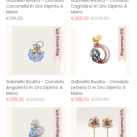
Gabriella Rivalta - Ciondolo
Gabriella Rivalta - Ciondolo
Coccinella In Oro Dipinto A
Cagnolino In Oro Dipinto A
Mano
Mano
Prezzo
€196,00
€268,20
€298,00
standard
Risparmia 10%
Risparmia 10%
Gabriella Rivalta - Ciondolo
Gabriella Rivalta - Ciondolo
Angioletto In Oro Dipinto A
Lettera O in Oro Dipinto A
Mano
Mano
Prezzo
Prezzo
€268,20
€298,00
€288,00
€320,00
standard
standard
Risparmia 10%
Risparmia 10%