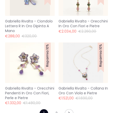
Gabriella Rivalta - Ciondolo
Gabriella Rivalta - Orecchini
Lettera R In Oro Dipinta A
In Oro Con Fiori e Pietre
Mano
Prezzo
€2.034,00
€2.260,00
Prezzo
standard
€288,00
€320,00
standard
Risparmia 10%
Risparmia 10%
Gabriella Rivalta - Orecchini
Gabriella Rivalta - Collana In
Pendenti In Oro Con Fiori,
Oro Con Viola e Pietre
Perle e Pietre
Prezzo
€1.521,00
€1.690,00
Prezzo
standard
€1.332,00
€1.480,00
standard