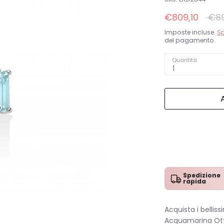
Prez
€809,10
€89
stan
Imposte incluse.
Sp
del pagamento.
Quantità
1
Spedizione
rapida
Acquista i bellis
Acquamarina Otta