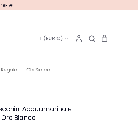
/48H 🚛
Account
Cerca
Carrello
Valuta
IT (EUR €)
Cerca
 Regalo
Chi Siamo
recchini Acquamarina e
 Oro Bianco