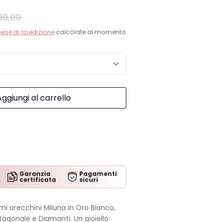
zo
9,00
dard
ese di spedizione
calcolate al momento
Aggiungi al carrello
Garanzia
Pagamenti
certificata
sicuri
simi orecchini Miluna in Oro Bianco,
gonale e Diamanti. Un gioiello