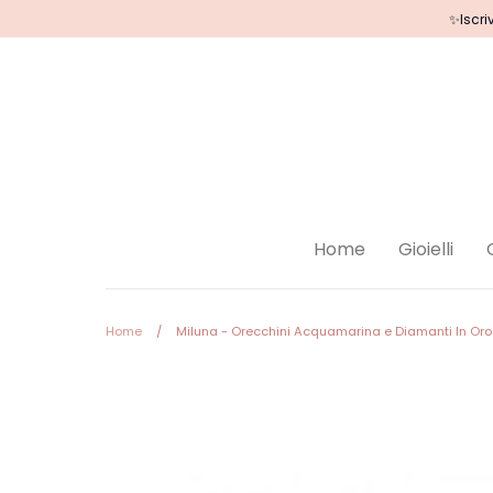
Salta
✨Iscri
al
contenuto
Home
Gioielli
Home
/
Miluna - Orecchini Acquamarina e Diamanti In Oro