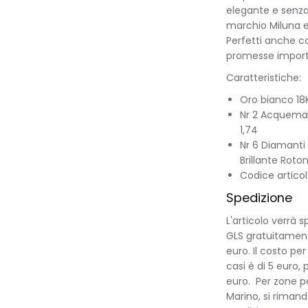
elegante e senza
marchio Miluna e 
Perfetti anche c
promesse import
Caratteristiche:
Oro bianco 18
Nr 2 Acquemar
1,74
Nr 6 Diamanti n
Brillante Roto
Codice artico
Spedizione
L'articolo verrà 
GLS gratuitamente
euro. Il costo per 
casi è di 5 euro, 
euro. Per zone p
Marino, si rimanda