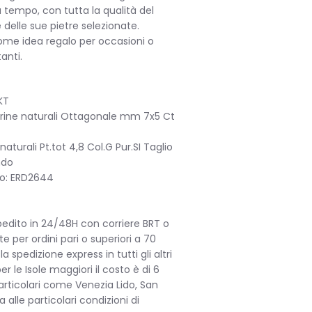
 tempo, con tutta la qualità del
delle sue pietre selezionate.
ome idea regalo per occasioni o
anti.
KT
ine naturali Ottagonale mm 7x5 Ct
aturali Pt.tot 4,8 Col.G Pur.SI Taglio
ndo
lo: ERD2644
spedito in 24/48H con corriere BRT o
 per ordini pari o superiori a 70
la spedizione express in tutti gli altri
per le Isole maggiori il costo è di 6
articolari come Venezia Lido, San
 alle particolari condizioni di