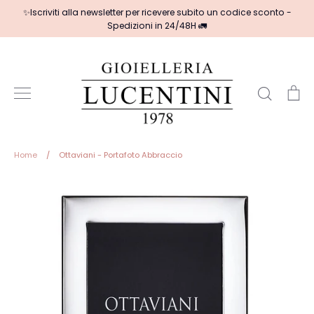
Salta
✨Iscriviti alla newsletter per ricevere subito un codice sconto -
al
Spedizioni in 24/48H 🚛
contenuto
Cerca
Ca
Home
/
Ottaviani - Portafoto Abbraccio