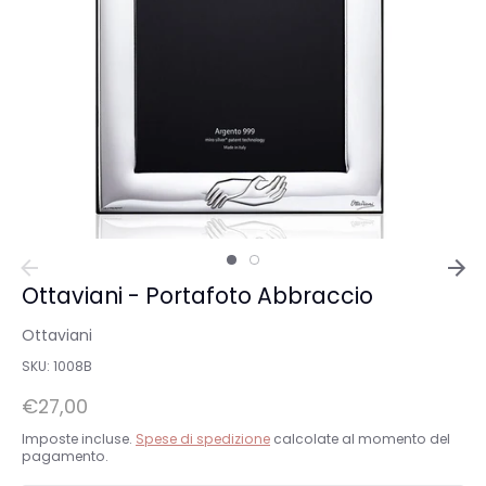
Ottaviani - Portafoto Abbraccio
Ottaviani
SKU:
1008B
€27,00
Imposte incluse.
Spese di spedizione
calcolate al momento del
pagamento.